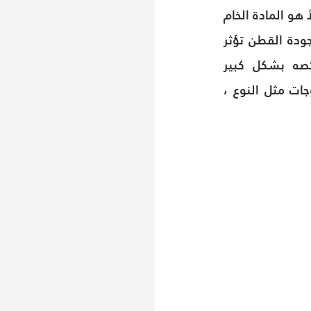
لأنه فى الأساس الهدف من صناعة الغزل هو صناعة النسيج, ولأنه كما أن القطن مثلاً هو المادة الخام 
الأولية لصناعة الغزل فإن الغزل هو المادة الخام الثانوية لصناعة النسيج..وكما أن جودة القطن تؤثر 
على جودة الغزل فجودة الغزل كذلك تؤثر على جودة النسيج وإختلاف خصائصه بشكل كبير 
وملحوظ.ومن هنا كانت أهمية اختبار جود الغزل والخيوط المستخدمة في المنسوجات مثل النوع ، 