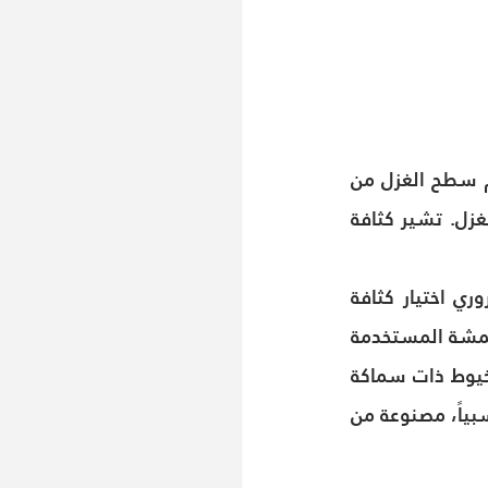
- صفاء الغزل يشير إلى درجة سمك الغزل. ونظرًا لأنه من الصعب قياس قطر وحجم سطح الغزل من 
الناحية العملية ، فإننا نستخدم عدد الخيوط ، أي كثافة الغزل ، للتعبير عن سمك الغزل. تشير كثافة 
- تؤثر كثافة الغزل على مظهر النسيج وملمسه ووزنه وخصائصه ، لذلك من الضروري اختيار كثافة 
خيوط مناسبة وفقًا للاستخدامات المختلفة. فعلى سبيل المثال ، يجب أن تكون الأقمشة المستخدمة 
في فصل الشتاء ثقيلة ومعزولة ومصنوعة من خيوط متوسطة السمك والكتلة أو خيوط ذات سماكة 
وكتلة عالية. كذلك الملابس في الصيف تتطلب أن تكون خفيفة الوزن ، كثافة أقل نسبياً، مصنوعة من 