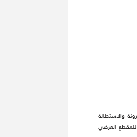
التواء الغزول يعني أنه من أجل جعل الغزل له بعض الخصائص مثل القوة والمرونة والاستطالة 
واللمعان والليونة وما إلى ذلك ، فإنه يغير بنية الغزل من خلال جعل إزاحة نسبية للمقطع العرضي 