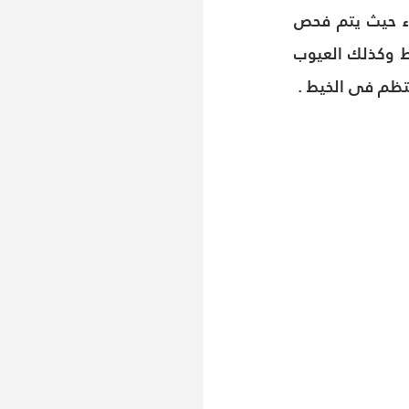
يتم اختبار جودة المظهر للغزل بصرياً من خلال ملاحظته على لفه على لوحة سوداء حيث يتم فحص 
العينة من جهة المتطلبات والمعايير المطلوبة حيث تظهر الأماكن النحيفة فى الخيط وكذلك العيوب 
تظم فى الخيط .