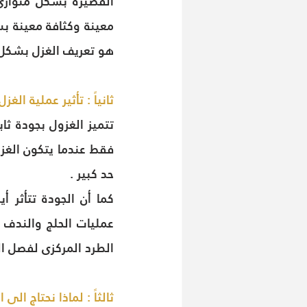
معينة وكثافة معينة بس
هو تعريف الغزل بشكل
ثانياً : تأثير عملية الغزل Spinning على جودة الغزل "الخيط" Yarn
حد كبير .
الطرد المركزى لفصل ا
ثالثاً : لماذا نحتاج الى