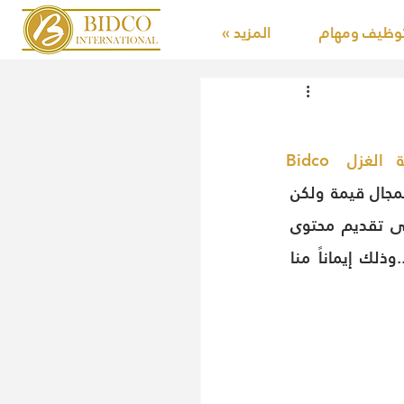
وظيف ومهام
المزيد »
بيدكو انترناشونال لصناعة الغزل Bidco 
 الى تبسيط علوم وفنيات صناعة الغزل وتقديم مادة معرفية فى المجال قيمة ولكن 
بأسلوب مبسط لكى يستفيد منه الجميع خصوصاً مع الضعف والنقص الشديد فى تقديم محتوى 
أكاديمى عربى سواء من خلال التعليم الورقى المطبوع أو التعليم الإلكترونى ..وذلك إيماناً منا 