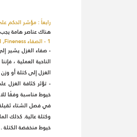
رابعاً : مؤشر الحكم عل
هناك عناصر هامة يجب ا
1 - الصفاء Fineness, العدد Count , الكثافة Density
الغزل إلى كتلة أو وزن 
خيوط منخفضة الكتلة .