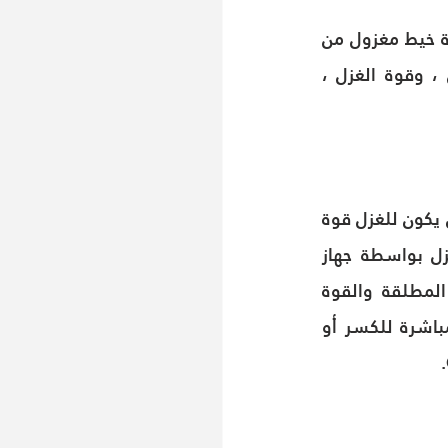
فعملية اللف هذه أو التويست أو إلتواء الغزل شرط أساسى لكى نتمكن من صناعة خيط مغزول من 
ألياف وشعيرات قصيرة, بالإضافة الى أن الإلتواء سيؤدي إلى تغيير كثافة الغزل ، وقوة الغزل ، 
قوة الغزل ، والمعروفة أيضًا باسم ثبات الغزل ، هي انعكاس لجودة الغزل ، فيجب أن يكون للغزل قوة 
معينة لضمان التشغيل الطبيعي لعملية النسج والحياكة. ويمكن قياس قوة الغزل بواسطة جهاز 
اختبار قوة الغزل الفردي ، ويمكن تقسيم مؤشر قوة الغزل إلى فئتين: القوة المطلقة والقوة 
النسبية. وتشير القوة المطلقة إلى القوة التي يحتاجها الخيط عندما يتم شده مباشرة للكسر أو 