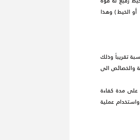
القصيرة بشكل متوازى تقريباً ملفوفة بعضها البعض حول محور طولى لتشكيل خيط رفيع له قوة 
 أو الخيط ) وهذا 
تتميز الغزول بجودة ثابتة نسبياً أى أن جودة الغزل فى جميع أجزاءه تكون بنفس النسبة تقريباً وذلك 
فقط عندما يتكون الغزل من ألياف وشعيرات متقاربة فى الطول ومتقاربة فى البنية والخصائص الى 
كما أن الجودة تتأثر أيضاً بمدى نقاء القطن المستخدم فجودة الغزل أيضاً تتوقف على مدة كفاءة 
عمليات الحلج والندف وتنقية القطن من جميع شوائبه اعتماداً على تدخل الجاذبية واستخدام عملية 