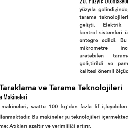
20. Yüzyıl: Otomasyo
yüzyıla gelindiğinde
tarama teknolojiler
gelişti. Elektrik
kontrol sistemleri ü
entegre edildi. B
mikrometre ince
üretebilen taram
geliştirildi ve pam
kalitesi önemli ölçüd
araklama ve Tarama Teknolojileri
a Makineleri
makineleri, 
saatte 100 kg'dan fazla
 lif işleyebilen
kullanmaktadır. Bu makineler şu teknolojileri içermekted
eme:
 Atıkları azaltır ve verimliliği artırır.