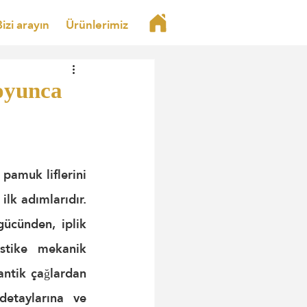
Bizi arayın
Ürünlerimiz
Boyunca
amuk liflerini 
k adımlarıdır. 
ücünden, iplik 
stike mekanik 
ntik çağlardan 
etaylarına ve 