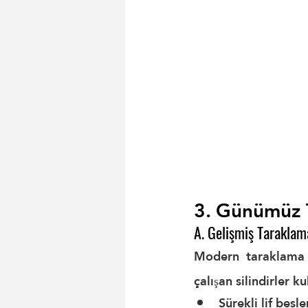
3. Günümüz T
A. Gelişmiş Taraklam
Modern taraklama 
çalışan silindirler 
Sürekli lif besl