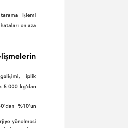
tarama işlemi 
hataları en aza 
işmelerin 
lişimi, iplik 
k 
5.000 kg'dan 
0'dan %10'un 
rjiye yönelmesi 