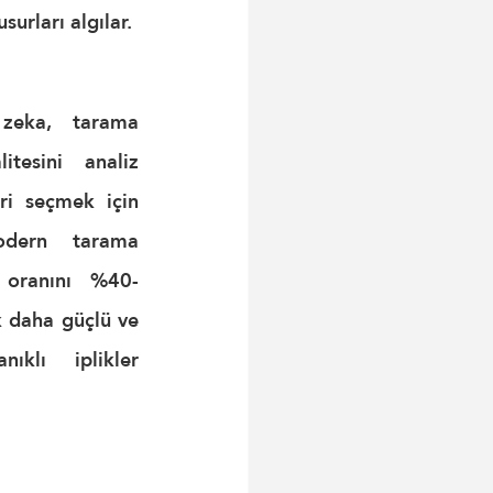
usurları algılar.
eka, tarama 
itesini analiz 
ri seçmek için 
odern tarama 
 oranını 
%40-
 daha güçlü ve 
klı iplikler 