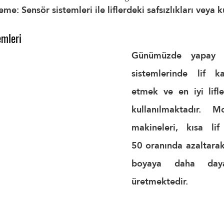
leme:
 Sensör sistemleri ile liflerdeki safsızlıkları veya k
emleri
Günümüzde yapay z
sistemlerinde lif kal
etmek ve en iyi lifle
kullanılmaktadır. M
makineleri, kısa lif
50
 oranında azaltarak
boyaya daha dayanı
üretmektedir.