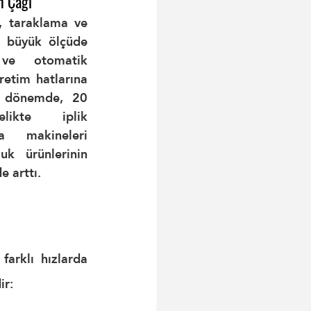
n Çağı
, taraklama ve 
i büyük ölçüde 
 ve otomatik 
retim hatlarına 
u dönemde, 20 
likte iplik 
a makineleri 
uk ürünlerinin 
e arttı.
 farklı hızlarda 
ir: