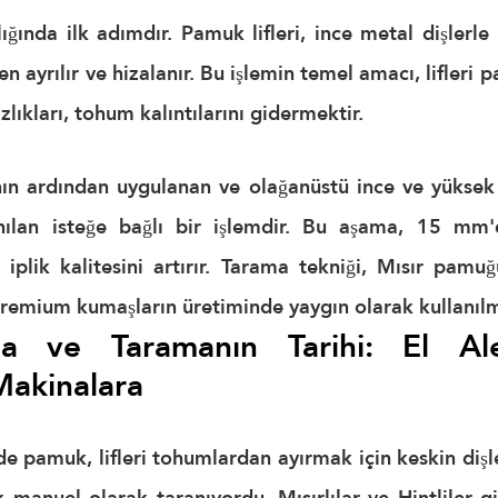
ığında ilk adımdır. Pamuk lifleri, ince metal dişlerle k
n ayrılır ve hizalanır. Bu işlemin temel amacı, lifleri p
lıkları, tohum kalıntılarını gidermektir.
n ardından uygulanan ve olağanüstü ince ve yüksek kal
nılan isteğe bağlı bir işlemdir. Bu aşama, 
15 mm'd
i iplik kalitesini artırır. Tarama tekniği, Mısır pamu
remium kumaşların üretiminde yaygın olarak kullanılm
a ve Taramanın Tarihi: El Alet
Makinalara
e pamuk, lifleri tohumlardan ayırmak için keskin dişle
k manuel olarak taranıyordu. Mısırlılar ve Hintliler gib