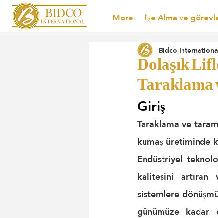
More
İşe Alma ve görevl
Bidco Internationa
Dolaşık Lif
Taraklama 
Giriş
Taraklama ve tarama
kumaş üretiminde ku
Endüstriyel teknolo
kalitesini artıran
sistemlere dönüşmüş
günümüze kadar ol