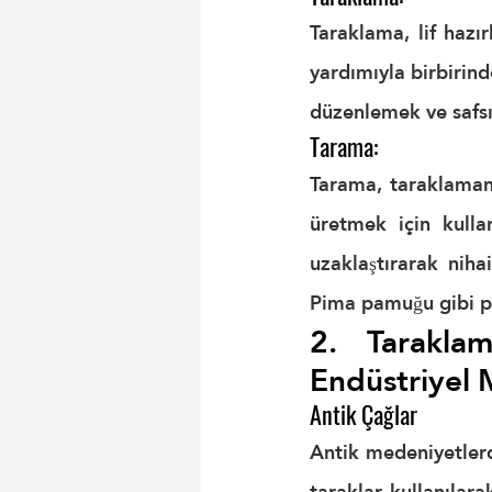
Taraklama, lif hazırl
yardımıyla birbirinde
düzenlemek ve safsız
Tarama:
Tarama, taraklamanı
üretmek için kulla
uzaklaştırarak niha
Pima pamuğu gibi p
2. Taraklam
Endüstriyel 
Antik Çağlar
Antik medeniyetlerd
taraklar kullanılara