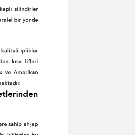
aplı silindirler 
aralel bir yönde 
iteli iplikler 
en kısa
 lifleri 
ğu ve Amerikan 
aktadır.
lerinden 
re sahip ahşap 
i kültürler, bu 