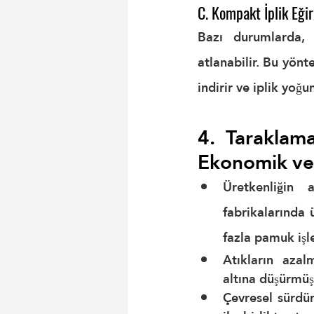
C. Kompakt İplik Eği
Bazı durumlarda, 
atlanabilir. Bu yönt
indirir ve iplik yoğun
4. Taraklama
Ekonomik ve 
Üretkenliğin a
fabrikalarında 
fazla
 pamuk işl
Atıkların azalm
altına
 düşürmüş
Çevresel sürdür