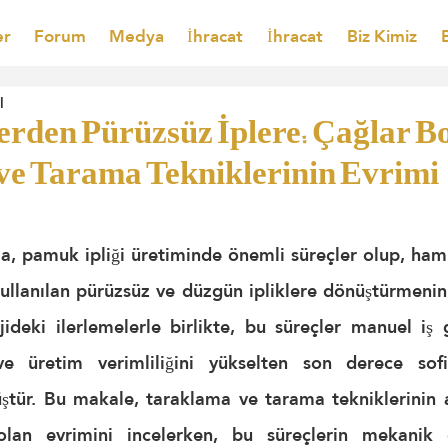
er
Forum
Medya
İhracat
İhracat
Biz Kimiz
l
lerden Pürüzsüz İplere: Çağlar 
ve Tarama Tekniklerinin Evrimi
, pamuk ipliği üretiminde önemli süreçler olup, ham p
llanılan pürüzsüz ve düzgün ipliklere dönüştürmenin il
jideki ilerlemelerle birlikte, bu süreçler manuel iş g
 ve üretim verimliliğini yükselten son derece sofi
tür. Bu makale, taraklama ve tarama tekniklerinin a
an evrimini incelerken, bu süreçlerin mekanik d