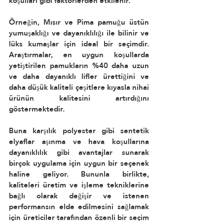
koşulları gibi faktörlerden etkilenir.
Örneğin, Mısır ve Pima pamuğu üstün 
yumuşaklığı ve dayanıklılığı ile bilinir ve 
lüks kumaşlar için ideal bir seçimdir. 
Araştırmalar, en uygun koşullarda 
yetiştirilen pamukların %40 daha uzun 
ve daha dayanıklı lifler ürettiğini ve 
daha düşük kaliteli çeşitlere kıyasla nihai 
ürünün kalitesini artırdığını 
göstermektedir.
Buna karşılık polyester gibi sentetik 
elyaflar aşınma ve hava koşullarına 
dayanıklılık gibi avantajlar sunarak 
birçok uygulama için uygun bir seçenek 
haline geliyor. Bununla birlikte, 
kaliteleri üretim ve işleme tekniklerine 
bağlı olarak değişir ve istenen 
performansın elde edilmesini sağlamak 
için üreticiler tarafından özenli bir seçim 