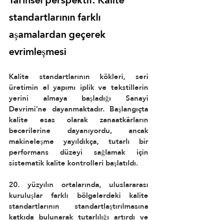
Tarihsel perspektif: Kalite 
standartlarının farklı 
aşamalardan geçerek 
evrimleşmesi
Kalite standartlarının kökleri, seri 
üretimin el yapımı iplik ve tekstillerin 
yerini almaya başladığı Sanayi 
Devrimi'ne dayanmaktadır. Başlangıçta 
kalite esas olarak zanaatkârların 
becerilerine dayanıyordu, ancak 
makineleşme yayıldıkça, tutarlı bir 
performans düzeyi sağlamak için 
sistematik kalite kontrolleri başlatıldı.
20. yüzyılın ortalarında, uluslararası 
kuruluşlar farklı bölgelerdeki kalite 
standartlarının standartlaştırılmasına 
katkıda bulunarak tutarlılığı artırdı ve 