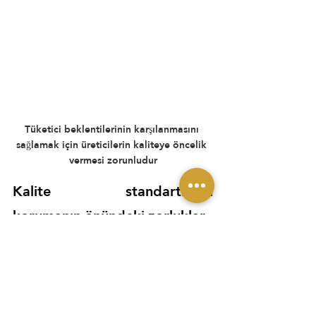
Tüketici beklentilerinin karşılanmasını 
sağlamak için üreticilerin kaliteye öncelik 
vermesi zorunludur
Kalite standartlarını 
korumanın önündeki zorluklar
Kalite güvencesi ve sıkı standartlar 
alanındaki önemli gelişmelere rağmen, 
tekstil endüstrisi süregelen zorluklarla 
karşılaşmaya devam ediyor. Küresel 
genişleme, üretim dinamiklerini 