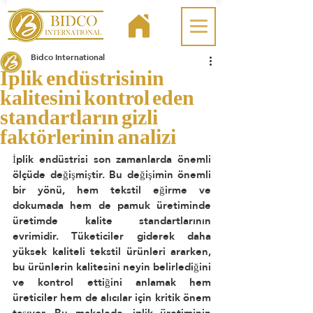
Bidco International
İplik endüstrisinin
kalitesini kontrol eden
standartların gizli
faktörlerinin analizi
İplik endüstrisi son zamanlarda önemli 
ölçüde değişmiştir. Bu değişimin önemli 
bir yönü, hem tekstil eğirme ve 
dokumada hem de pamuk üretiminde 
üretimde kalite standartlarının 
evrimidir. Tüketiciler giderek daha 
yüksek kaliteli tekstil ürünleri ararken, 
bu ürünlerin kalitesini neyin belirlediğini 
ve kontrol ettiğini anlamak hem 
üreticiler hem de alıcılar için kritik önem 
taşıyor. Bu makalede, iplik üretiminin 