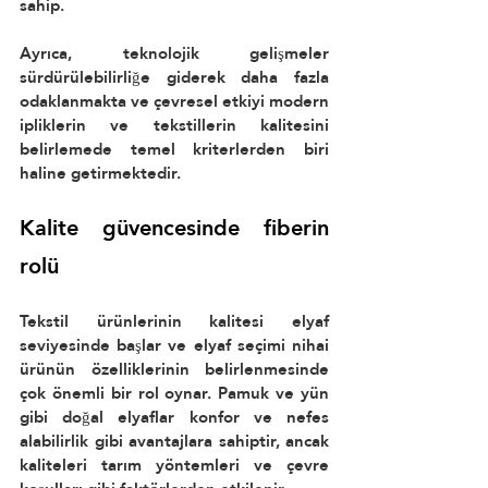
sahip.
Ayrıca, teknolojik gelişmeler 
sürdürülebilirliğe giderek daha fazla 
odaklanmakta ve çevresel etkiyi modern 
ipliklerin ve tekstillerin kalitesini 
belirlemede temel kriterlerden biri 
haline getirmektedir.
Kalite güvencesinde fiberin 
rolü
Tekstil ürünlerinin kalitesi elyaf 
seviyesinde başlar ve elyaf seçimi nihai 
ürünün özelliklerinin belirlenmesinde 
çok önemli bir rol oynar. Pamuk ve yün 
gibi doğal elyaflar konfor ve nefes 
alabilirlik gibi avantajlara sahiptir, ancak 
kaliteleri tarım yöntemleri ve çevre 