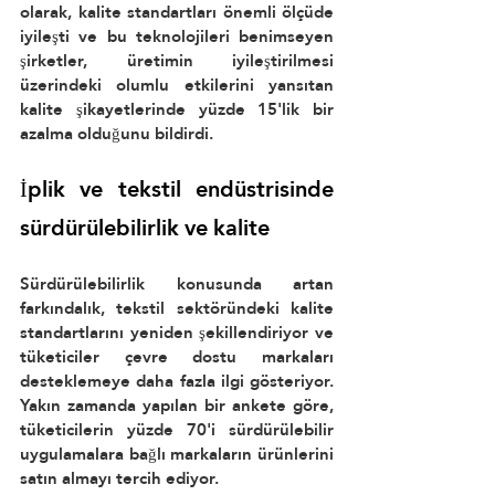
olarak, kalite standartları önemli ölçüde 
iyileşti ve bu teknolojileri benimseyen 
şirketler, üretimin iyileştirilmesi 
üzerindeki olumlu etkilerini yansıtan 
kalite şikayetlerinde yüzde 15'lik bir 
azalma olduğunu bildirdi.
İplik ve tekstil endüstrisinde 
sürdürülebilirlik ve kalite
Sürdürülebilirlik konusunda artan 
farkındalık, tekstil sektöründeki kalite 
standartlarını yeniden şekillendiriyor ve 
tüketiciler çevre dostu markaları 
desteklemeye daha fazla ilgi gösteriyor. 
Yakın zamanda yapılan bir ankete göre, 
tüketicilerin yüzde 70'i sürdürülebilir 
uygulamalara bağlı markaların ürünlerini 
satın almayı tercih ediyor.