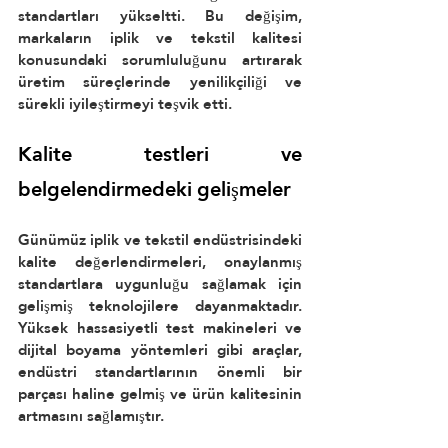
standartları yükseltti. Bu değişim, 
markaların iplik ve tekstil kalitesi 
konusundaki sorumluluğunu artırarak 
üretim süreçlerinde yenilikçiliği ve 
sürekli iyileştirmeyi teşvik etti.
Kalite testleri ve 
belgelendirmedeki gelişmeler
Günümüz iplik ve tekstil endüstrisindeki 
kalite değerlendirmeleri, onaylanmış 
standartlara uygunluğu sağlamak için 
gelişmiş teknolojilere dayanmaktadır. 
Yüksek hassasiyetli test makineleri ve 
dijital boyama yöntemleri gibi araçlar, 
endüstri standartlarının önemli bir 
parçası haline gelmiş ve ürün kalitesinin 
artmasını sağlamıştır.