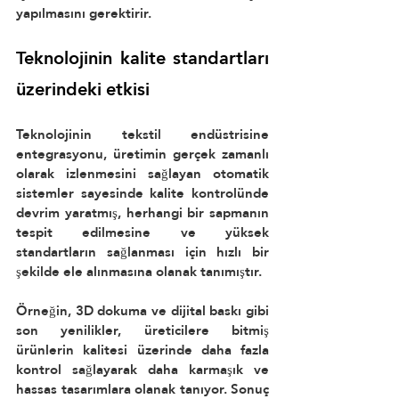
yapılmasını gerektirir.
Teknolojinin kalite standartları 
üzerindeki etkisi
Teknolojinin tekstil endüstrisine 
entegrasyonu, üretimin gerçek zamanlı 
olarak izlenmesini sağlayan otomatik 
sistemler sayesinde kalite kontrolünde 
devrim yaratmış, herhangi bir sapmanın 
tespit edilmesine ve yüksek 
standartların sağlanması için hızlı bir 
şekilde ele alınmasına olanak tanımıştır.
Örneğin, 3D dokuma ve dijital baskı gibi 
son yenilikler, üreticilere bitmiş 
ürünlerin kalitesi üzerinde daha fazla 
kontrol sağlayarak daha karmaşık ve 
hassas tasarımlara olanak tanıyor. Sonuç 