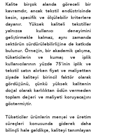
Kalite birçok alanda göreceli bir 
kavramdır, ancak tekstil endüstrisinde 
kesin, spesifik ve ölçülebilir kriterlere 
dayanır. Yüksek kaliteli tekstiller 
yalnızca kullanıcı deneyimini 
geliştirmekle kalmaz, aynı zamanda 
sektörün sürdürülebilirliğine de katkıda 
bulunur. Örneğin, bir akademik çalışma, 
tüketicilerin ve kumaş ve iplik 
kullanıcılarının yüzde 75'inin iplik ve 
tekstil satın alırken fiyat ve maliyetten 
ziyade kaliteyi birincil faktör olarak 
gördüğünü, çünkü yüksek kalitenin 
doğal olarak karlılıktan ödün vermeden 
toplam değeri ve maliyeti koruyacağını 
göstermiştir.
Tüketiciler ürünlerin menşei ve üretim 
süreçleri konusunda giderek daha 
bilinçli hale geldikçe, kaliteyi tanımlayan 