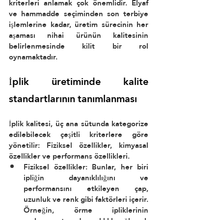
kriterleri anlamak çok önemlidir. Elyaf 
ve hammadde seçiminden son terbiye 
işlemlerine kadar, üretim sürecinin her 
aşaması nihai ürünün kalitesinin 
belirlenmesinde kilit bir rol 
oynamaktadır.
İplik üretiminde kalite 
standartlarının tanımlanması
İplik kalitesi, üç ana sütunda kategorize 
edilebilecek çeşitli kriterlere göre 
yönetilir: Fiziksel özellikler, kimyasal 
özellikler ve performans özellikleri.
Fiziksel özellikler: Bunlar, her biri 
ipliğin dayanıklılığını ve 
performansını etkileyen çap, 
uzunluk ve renk gibi faktörleri içerir. 
Örneğin, örme ipliklerinin 