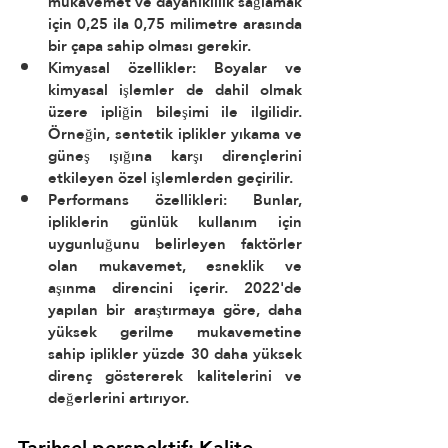
mukavemet ve dayanıklılık sağlamak 
için 0,25 ila 0,75 milimetre arasında 
bir çapa sahip olması gerekir.
Kimyasal özellikler: Boyalar ve 
kimyasal işlemler de dahil olmak 
üzere ipliğin bileşimi ile ilgilidir. 
Örneğin, sentetik iplikler yıkama ve 
güneş ışığına karşı dirençlerini 
etkileyen özel işlemlerden geçirilir.
Performans özellikleri: Bunlar, 
ipliklerin günlük kullanım için 
uygunluğunu belirleyen faktörler 
olan mukavemet, esneklik ve 
aşınma direncini içerir. 2022'de 
yapılan bir araştırmaya göre, daha 
yüksek gerilme mukavemetine 
sahip iplikler yüzde 30 daha yüksek 
direnç göstererek kalitelerini ve 
değerlerini artırıyor.